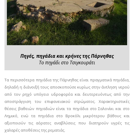
Πηγές, πηγάδια και κρήνες της Πάρνηθας
Το πηγάδι στο Τσιγκουράτι
Τα περισσότερα πηγάδια της Πάρνηθας είναι πραγματικά πηγάδια,
δηλαδή η διάνοιξή τους αποσκοπούσε κυρίως στην άντληση νερού
από τον ρηχό υπόγειο υδροφορέα και δευτερευόντως από την
αποστράγγιση του επιφανειακού στρώματος. Χαρακτηριστικές
θέσεις βαθειών πηγαδιών είναι τα πηγάδια στο Σαλονίκι και στο
Λημικό, ενώ τα πηγάδια στο Βροκόλι μικρότερου βάθους και
αξιοποιούν τις αόρατες αναβλύσεις που διατηρούν υγρές τις
χαλαρές αποθέσεις της ρεματιάς.