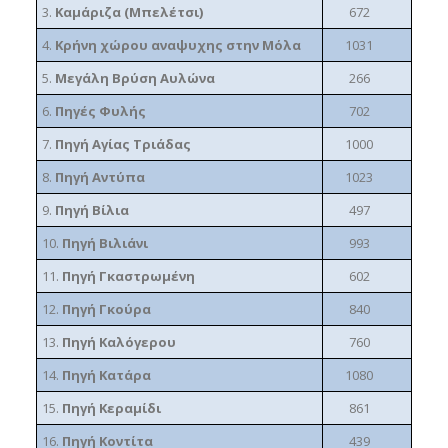
3.
Καμάριζα (Μπελέτσι)
672
4.
Κρήνη χώρου αναψυχης στην Μόλα
1031
5.
Μεγάλη Βρύση Αυλώνα
266
6.
Πηγές Φυλής
702
7.
Πηγή Αγίας Τριάδας
1000
8.
Πηγή Αντύπα
1023
9.
Πηγή Βίλια
497
10.
Πηγή Βιλιάνι
993
11.
Πηγή Γκαστρωμένη
602
12.
Πηγή Γκούρα
840
13.
Πηγή Καλόγερου
760
14.
Πηγή Κατάρα
1080
15.
Πηγή Κεραμίδι
861
16.
Πηγή Κοντίτα
439