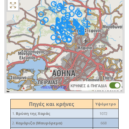
ΚΡΗΝΕΣ & ΠΗΓΑΔΙΑ
topoguide
Cadastre
OSM
BING
Πηγές και κρήνες
Υψόμετρο
1.
Βρύση της Χαράς
1072
2.
Καμάριζα (Μαυρόρεμα)
668