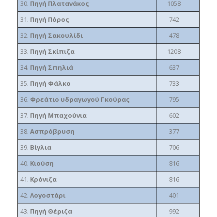
30.
Πηγή Πλατανάκος
1058
31.
Πηγή Πόρος
742
32.
Πηγή Σακουλίδι
478
33.
Πηγή Σκίπιζα
1208
34.
Πηγή Σπηλιά
637
35.
Πηγή Φάλκο
733
36.
Φρεάτιο υδραγωγού Γκούρας
795
37.
Πηγή Μπαχούνια
602
38.
Ασπρόβρυση
377
39.
Βίγλια
706
40.
Κιούση
816
41.
Κρόνιζα
816
42.
Λογοστάρι
401
43.
Πηγή Θέριζα
992