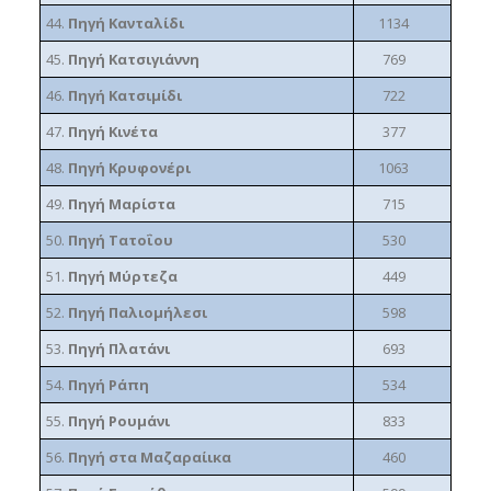
44.
Πηγή Κανταλίδι
1134
45.
Πηγή Κατσιγιάννη
769
46.
Πηγή Κατσιμίδι
722
47.
Πηγή Κινέτα
377
48.
Πηγή Κρυφονέρι
1063
49.
Πηγή Μαρίστα
715
50.
Πηγή Τατοΐου
530
51.
Πηγή Μύρτεζα
449
52.
Πηγή Παλιομήλεσι
598
53.
Πηγή Πλατάνι
693
54.
Πηγή Ράπη
534
55.
Πηγή Ρουμάνι
833
56.
Πηγή στα Μαζαραίικα
460