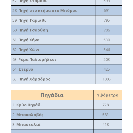
57.
Πηγή Σταμάθι
599
58.
Πηγή στο κτήμα στο Μπόρσι
691
59.
Πηγή Ταμίλθι
795
60.
Πηγή Τσαούση
706
61.
Πηγή Χήνα
530
62.
Πηγή Χώνι
546
63.
Ρέμα Παλιομήλεσι
503
64.
Στέρνα
425
65.
Πηγή Χάραδρος
1005
Πηγάδια
Υψόμετρο
1.
Κρύο Πηγάδι
728
2.
Μπακαλοβές
583
3.
Μπασταλιά
418