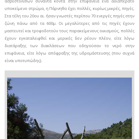
ασβεστολίθων συναντά κοντά στην επιφάνεια ένα αδιαπέρατο
υποκείμενο στρώμα, η Πάρνηθα έχει πολλές, κυρίως μικρές, πηγές.
Στα τέλη του 20ου αι. ήσαν γνωστές περίπου 70 ενεργές πηγές στην
ζώνη πάνω από τα 600μ. Οι μεγαλύτερες από τις πηγές έχουν
μαστευτεί και τροφοδοτούν τους παρακείμενους οικισμούς, πολλές
έχουν εγκαταλειφθεί και μερικές δεν ρέουν πλέον, είτε λόγω
διατάραξης των διακλάσεων που οδηγούσαν το νερό στην
επιφάνεια, είτε λόγω απόφραξης της υδρομάστευσης (που συχνά
είναι υποτυπώδης).