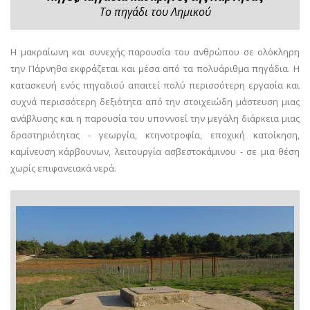
Το πηγάδι του Λημικού
Η μακραίωνη και συνεχής παρουσία του ανθρώπου σε ολόκληρη
την Πάρνηθα εκφράζεται και μέσα από τα πολυάριθμα πηγάδια. Η
κατασκευή ενός πηγαδιού απαιτεί πολύ περισσότερη εργασία και
συχνά περισσότερη δεξιότητα από την στοιχειώδη μάστευση μιας
ανάβλυσης και η παρουσία του υποννοεί την μεγάλη διάρκεια μιας
δραστηριότητας - γεωργία, κτηνοτροφία, εποχική κατοίκηση,
καμίνευση κάρβουνων, λειτουργία ασβεστοκάμινου - σε μια θέση
χωρίς επιφανειακά νερά.