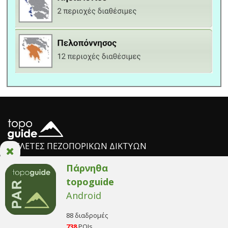
ΜΕΛΕΤΕΣ ΠΕΖΟΠΟΡΙΚΩΝ ΔΙΚΤΥΩΝ
Η ομάδα AnaDigit
/
Πολιτική απορρήτου
/
Όροι χρήσης
/
Ρυθμίσεις
Cookies
© Copyright 2014. All Rights Reserved.