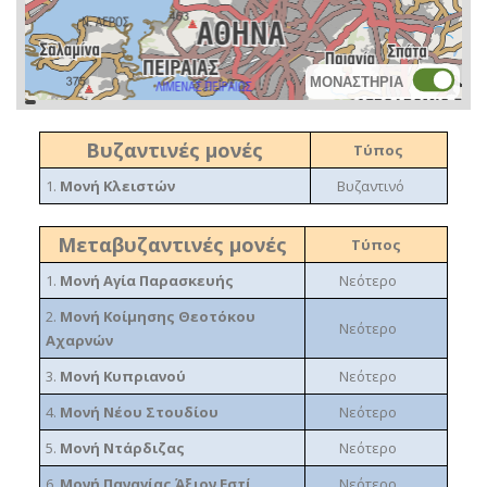
ΜΟΝΑΣΤΗΡΙΑ
topoguide
Cadastre
OSM
BING
Βυζαντινές μονές
Τύπος
1.
Μονή Κλειστών
Βυζαντινό
Μεταβυζαντινές μονές
Τύπος
1.
Μονή Αγία Παρασκευής
Νεότερο
2.
Μονή Κοίμησης Θεοτόκου
Νεότερο
Αχαρνών
3.
Μονή Κυπριανού
Νεότερο
4.
Μονή Νέου Στουδίου
Νεότερο
5.
Μονή Ντάρδιζας
Νεότερο
6.
Μονή Παναγίας Άξιον Εστί
Νεότερο