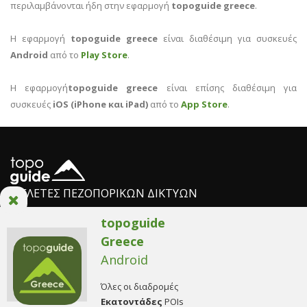
περιλαμβάνονται ήδη στην εφαρμογή
topoguide greece
.
Η εφαρμογή
topoguide greece
είναι διαθέσιμη για συσκευές
Android
από το
Play Store
.
Η εφαρμογή
topoguide greece
είναι επίσης διαθέσιμη για
συσκευές
iOS (iPhone και iPad)
από το
App Store
.
ΜΕΛΕΤΕΣ ΠΕΖΟΠΟΡΙΚΩΝ ΔΙΚΤΥΩΝ
topoguide
Greece
Η ομάδα AnaDigit
/
Πολιτική απορρήτου
/
Όροι χρήσης
/
Ρυθμίσεις
Android
Cookies
© Copyright 2014. All Rights Reserved.
Όλες οι διαδρομές
Εκατοντάδες
POIs