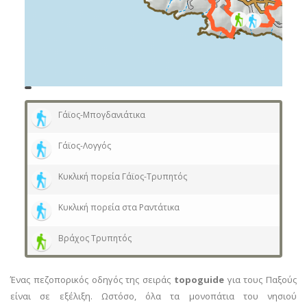
topoguide
Cadastre
OSM
BING
Γάϊος-Μπογδανιάτικα
Γάϊος-Λογγός
Κυκλική πορεία Γάϊος-Τρυπητός
Κυκλική πορεία στα Ραντάτικα
Βράχος Τρυπητός
Ένας πεζοπορικός οδηγός της σειράς
topoguide
για τους Παξούς
είναι σε εξέλιξη. Ωστόσο, όλα τα μονοπάτια του νησιού