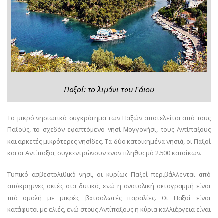
Παξοί: το λιμάνι του Γάϊου
Το μικρό νησιωτικό συγκρότημα των Παξών αποτελείται από τους
Παξούς, το σχεδόν εφαπτόμενο νησί Μογγονήσι, τους Αντίπαξους
και αρκετές μικρότερες νησίδες. Τα δύο κατοικημένα νησιά, οι Παξοί
και οι Αντίπαξοι, συγκεντρώνουν έναν πληθυσμό 2.500 κατοίκων.
Τυπικό ασβεστολιθικό νησί, οι κυρίως Παξοί περιβάλλονται από
απόκρημνες ακτές στα δυτικά, ενώ η ανατολική ακτογραμμή είναι
πιό ομαλή με μικρές βοτσαλωτές παραλίες. Οι Παξοί είναι
κατάφυτοι με ελιές, ενώ στους Αντίπαξους η κύρια καλλιέργεια είναι