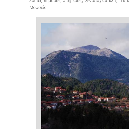
λοιπές δημόσιες υπηρεσίες, ξενοδοχεία κλπ). Τα 
Μουσείο.