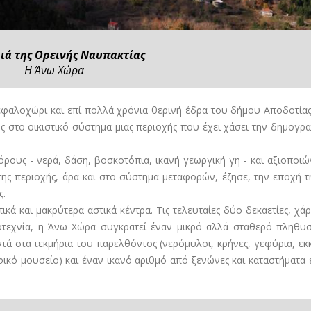
ιά της Ορεινής Ναυπακτίας
Η Άνω Χώρα
κεφαλοχώρι και επί πολλά χρόνια θερινή έδρα του δήμου Αποδοτία
ης στο οικιστικό σύστημα μιας περιοχής που έχει χάσει την δημογρα
ους - νερά, δάση, βοσκοτόπια, ικανή γεωργική γη - και αξιοποιώ
ης περιοχής, άρα και στο σύστημα μεταφορών, έζησε, την εποχή τ
ς.
ά και μακρύτερα αστικά κέντρα. Τις τελευταίες δύο δεκαετίες, χάρ
οτεχνία, η Άνω Χώρα συγκρατεί έναν μικρό αλλά σταθερό πληθυ
ντά στα τεκμήρια του παρελθόντος (νερόμυλοι, κρήνες, γεφύρια, εκκ
ικό μουσείο) και έναν ικανό αριθμό από ξενώνες και καταστήματα 