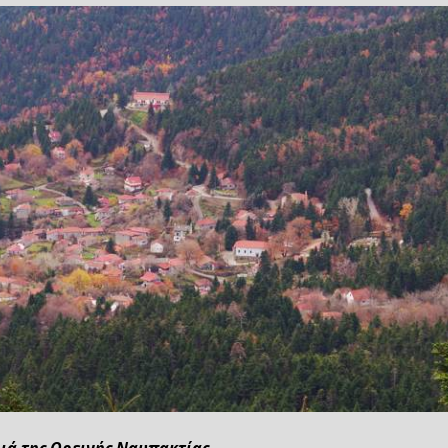
ιά της Ορεινής Ναυπακτίας