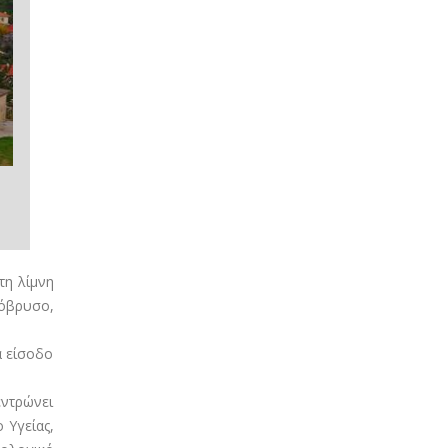
τη λίμνη
λόβρυσο,
α είσοδο
εντρώνει
 Υγείας,