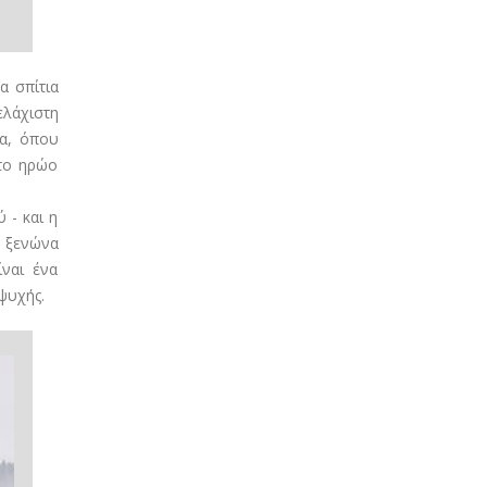
α σπίτια
ελάχιστη
ια, όπου
 το ηρώο
 - και η
ό ξενώνα
ναι ένα
ψυχής.