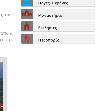
Πηγές + κρήνες
ές από
Μοναστήρια
Εκκλησίες
τόπων,
ει στο
Πεζοπορία