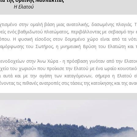
Η Ελατού
χτισμένο στην ομαλή βάση μιας ανατολικής, δασωμένης πλαγιάς. Τ
ψείς ενός βαθμιδωτού πλατώματος, περιβάλλοντας με σεβασμό την 
τόπου. Η φυσική είσοδος στον δομημένο χώρο είναι από τα νότ
εταμόρφωσης του Σωτήρος, η μνημειακή Βρύση του Ελατιώτη και
ξενοδοχείων στην Άνω Χώρα - η πρόσβαση γινόταν από την Ελατού
είο του χωριού» που προίκισε την Ελατού με ένα ωραίο κοινοτικ
 αυτά και με την αγάπη των καταγόμενων, σήμερα η Ελατού εί
ντας τις πιθανές ανατροπές στις τάσεις της κατοίκησης και της ανα