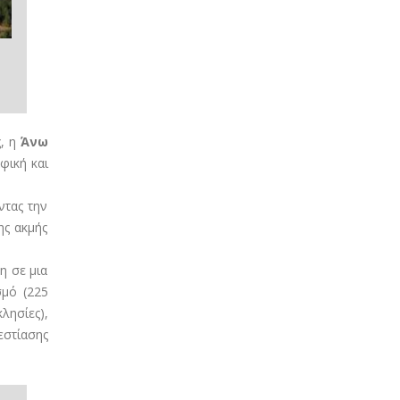
ς, η
Άνω
φική και
ντας την
ης ακμής
η σε μια
σμό (225
λησίες),
εστίασης