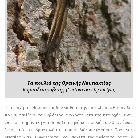
Τα πουλιά της Ορεινής Ναυπακτίας
Καμποδεντροβάτης (Certhia brachydactyla)
Η περιοχή της Ναυπακτίας δεν διαθέτει την ποικιλία ορνιθοπανίδας
που εμφανίζουν τα ψηλότερα συγκροτήματα της περιοχής, είναι,
ωστόσο, σημαντική για δασόβια πτηνά και πουλιά των θαμνώνων.
Εκτός από τους δρυοκολάπτες που φωλιάζουν (Μαύρος, Πράσινος,
Μεσαίος κ.α.), εμφανίζονται και αρκετά ενδιαφέροντα δασόβια