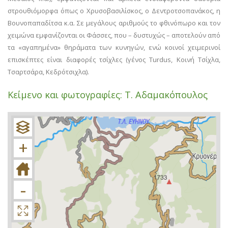
στρουθιόμορφα όπως ο Χρυσοβασιλίσκος, ο Δεντροτσοπανάκος, η
Βουνοπαπαδίτσα κ.α. Σε μεγάλους αριθμούς το φθινόπωρο και τον
χειμώνα εμφανίζονται οι Φάσσες, που – δυστυχώς – αποτελούν από
τα «αγαπημένα» θηράματα των κυνηγών, ενώ κοινοί χειμερινοί
επισκέπτες είναι διαφορές τσίχλες (γένος Turdus, Κοινή Τσίχλα,
Τσαρτσάρα, Κεδρότσιχλα).
Κείμενο και φωτογραφίες: Τ. Αδαμακόπουλος
+
−
+
-