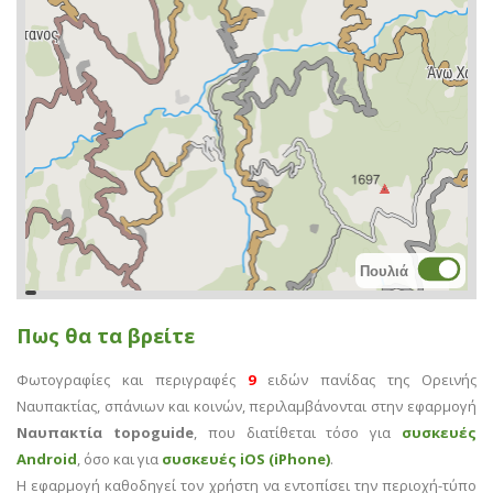
Πουλιά
topoguide
Cadastre
OSM
BING
Πως θα τα βρείτε
Φωτογραφίες και περιγραφές
9
ειδών πανίδας της Ορεινής
Ναυπακτίας, σπάνιων και κοινών, περιλαμβάνονται στην εφαρμογή
Ναυπακτία topoguide
, που διατίθεται τόσο για
συσκευές
Android
, όσο και για
συσκευές iOS (iPhone)
.
Η εφαρμογή καθοδηγεί τον χρήστη να εντοπίσει την περιοχή-τύπο