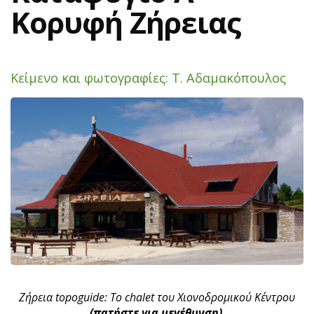
Κορυφή Ζήρειας
Κείμενο και φωτογραφίες: Τ. Αδαμακόπουλος
Ζήρεια topoguide: Το chalet του Χιονοδρομικού Κέντρου
(πατήστε για μεγέθυνση)
.