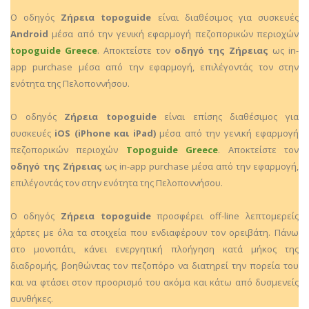
Ο οδηγός
Ζήρεια topoguide
είναι διαθέσιμος για συσκευές
Android
μέσα από την γενική εφαρμογή πεζοπορικών περιοχών
topoguide Greece
. Αποκτείστε τον
οδηγό της Ζήρειας
ως in-
app purchase μέσα από την εφαρμογή, επιλέγοντάς τον στην
ενότητα της Πελοποννήσου.
Ο οδηγός
Ζήρεια topoguide
είναι επίσης διαθέσιμος για
συσκευές
iOS (iPhone και iPad)
μέσα από την γενική εφαρμογή
πεζοπορικών περιοχών
Topoguide Greece
. Αποκτείστε τον
οδηγό της Ζήρειας
ως in-app purchase μέσα από την εφαρμογή,
επιλέγοντάς τον στην ενότητα της Πελοποννήσου.
Ο οδηγός
Ζήρεια topoguide
προσφέρει off-line λεπτομερείς
χάρτες με όλα τα στοιχεία που ενδιαφέρουν τον ορειβάτη. Πάνω
στο μονοπάτι, κάνει ενεργητική πλοήγηση κατά μήκος της
διαδρομής, βοηθώντας τον πεζοπόρο να διατηρεί την πορεία του
και να φτάσει στον προορισμό του ακόμα και κάτω από δυσμενείς
συνθήκες.