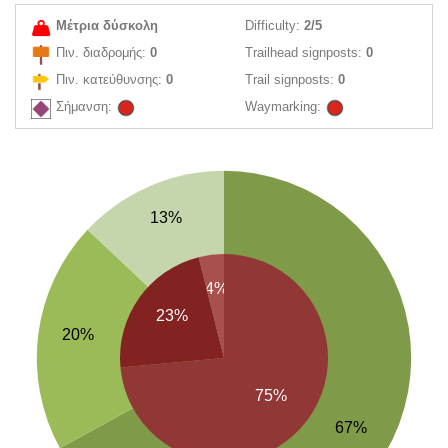
Μέτρια δύσκολη
Difficulty:
2/5
Πιν. διαδρομής:
0
Trailhead signposts:
0
Πιν. κατεύθυνσης:
0
Trail signposts:
0
Σήμανση:
Waymarking:
13%
4%
23%
20%
75%
67%