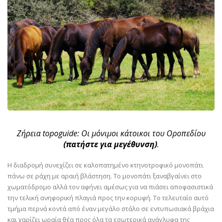
Ζήρεια topoguide: Οι μόνιμοι κάτοικοι του Οροπεδίου
(πατήστε για μεγέθυνση)
.
Η διαδρομή συνεχίζει σε καλοπατημένο κτηνοτροφικό μονοπάτι
πάνω σε ράχη με αραιή βλάστηση. Το μονοπάτι ξαναβγαίνει στο
χωματόδρομο αλλά τον αφήνει αμέσως για να πιάσει αποφασιστικά
την τελική ανηφορική πλαγιά προς την κορυφή. Το τελευταίο αυτό
τμήμα περνά κοντά από έναν μεγάλο στάλο σε εντυπωσιακά βράχια
και χαρίζει ωραία θέα προς όλα τα εσωτερικά ανάγλυφα της