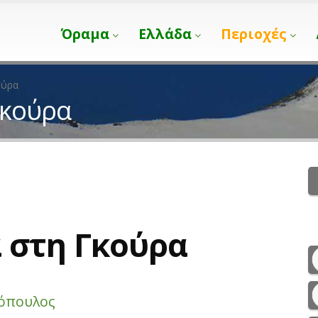
Όραμα
Ελλάδα
Περιοχές
ούρα
Γκούρα
 στη Γκούρα
κόπουλος