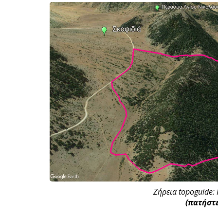
Ζήρεια topoguide:
(πατήστε