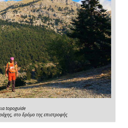
ια topoguide
 ράχης, στο δρόμο της επιστροφής