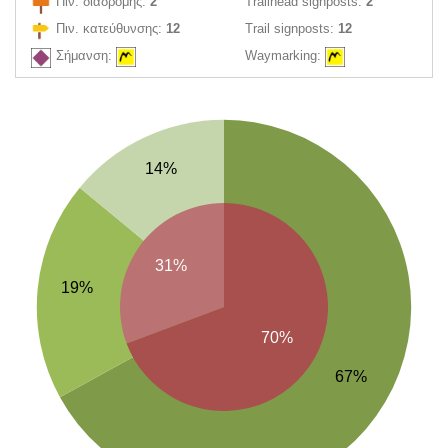
Πιν. διαδρομής:
2
Trailhead signposts:
2
Πιν. κατεύθυνσης:
12
Trail signposts:
12
Σήμανση:
Waymarking:
14%
31%
19%
70%
67%