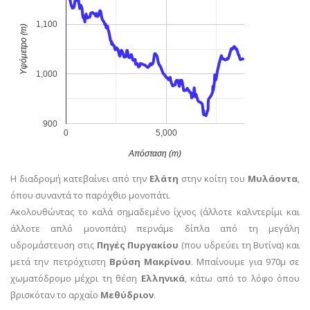
1,100
Υψόμετρο (m)
1,000
900
0
5,000
Απόσταση (m)
Η διαδρομή κατεβαίνει από την
Ελάτη
στην κοίτη του
Μυλάοντα
,
όπου συναντά το παρόχθιο μονοπάτι.
Ακολουθώντας το καλά σημαδεμένο ίχνος (άλλοτε καλντερίμι και
άλλοτε απλό μονοπάτι) περνάμε δίπλα από τη μεγάλη
υδρομάστευση στις
Πηγές Πυργακίου
(που υδρεύει τη Βυτίνα) και
μετά την πετρόχτιστη
Βρύση Μακρίνου
. Μπαίνουμε για 970μ σε
χωματόδρομο μέχρι τη θέση
Ελληνικά
, κάτω από το λόφο όπου
βρισκόταν το αρχαίο
Μεθύδριον
.