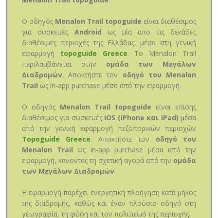
Ο οδηγός
Menalon Trail topoguide
είναι διαθέσιμος
για συσκευές
Android
ως μία απο τις δεκάδες
διαθέσιμες περιοχές της Ελλάδας, μέσα στη γενική
εφαρμογή
topoguide Greece
. Το Menalon Trail
περιλαμβάνεται στην
ομάδα των Μεγάλων
Διαδρομών
. Αποκτήστε τον
οδηγό του Menalon
Trail
ως in-app purchase μέσα από την εφαρμογή.
Ο οδηγός
Menalon Trail topoguide
είναι επίσης
διαθέσιμος για συσκευές
iOS (iPhone και iPad)
μέσα
από την γενική εφαρμογή πεζοπορικών περιοχών
Topoguide Greece
. Αποκτήστε τον
οδηγό του
Menalon Trail
ως in-app purchase μέσα από την
εφαρμογή, κάνοντας τη σχετική αγορά από την
ομάδα
των Μεγάλων Διαδρομών
.
Η εφαρμογή παρέχει ενεργητική πλοήγηση κατά μήκος
της διαδρομής, καθώς και έναν πλούσιο οδηγό στη
γεωγραφία, τη φύση και τον πολιτισμό της περιοχής.