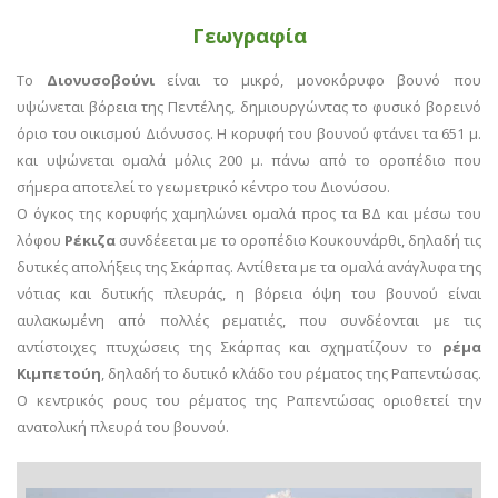
Γεωγραφία
Το
Διονυσοβούνι
είναι το μικρό, μονοκόρυφο βουνό που
υψώνεται βόρεια της Πεντέλης, δημιουργώντας το φυσικό βορεινό
όριο του οικισμού Διόνυσος. Η κορυφή του βουνού φτάνει τα 651 μ.
και υψώνεται ομαλά μόλις 200 μ. πάνω από το οροπέδιο που
σήμερα αποτελεί το γεωμετρικό κέντρο του Διονύσου.
Ο όγκος της κορυφής χαμηλώνει ομαλά προς τα ΒΔ και μέσω του
λόφου
Ρέκιζα
συνδέεεται με το οροπέδιο Κουκουνάρθι, δηλαδή τις
δυτικές απολήξεις της Σκάρπας. Αντίθετα με τα ομαλά ανάγλυφα της
νότιας και δυτικής πλευράς, η βόρεια όψη του βουνού είναι
αυλακωμένη από πολλές ρεματιές, που συνδέονται με τις
αντίστοιχες πτυχώσεις της Σκάρπας και σχηματίζουν το
ρέμα
Κιμπετούη
, δηλαδή το δυτικό κλάδο του ρέματος της Ραπεντώσας.
Ο κεντρικός ρους του ρέματος της Ραπεντώσας οριοθετεί την
ανατολική πλευρά του βουνού.