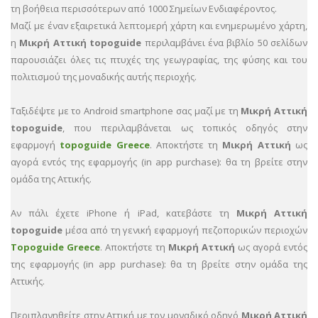
τη βοήθεια περισσότερων από 1000 Σημείων Ενδιαφέροντος.
Μαζί με έναν εξαιρετικά λεπτομερή χάρτη και ενημερωμένο χάρτη,
η
Μικρή Αττική topoguide
περιλαμβάνει ένα βιβλίο 50 σελίδων
παρουσιάζει όλες τις πτυχές της γεωγραφίας, της φύσης και του
πολιτισμού της μοναδικής αυτής περιοχής.
Ταξιδέψτε με το Android smartphone σας μαζί με τη
Μικρή Αττική
topoguide
, που περιλαμβάνεται ως τοπικός οδηγός στην
εφαρμογή
topoguide Greece
. Αποκτήστε τη
Μικρή Αττική
ως
αγορά εντός της εφαρμογής (in app purchase): θα τη βρείτε στην
ομάδα της Αττικής.
Αν πάλι έχετε iPhone ή iPad, κατεβάστε τη
Μικρή Αττική
topoguide
μέσα από τη γενική εφαρμογή πεζοπορικών περιοχών
Topoguide Greece
. Αποκτήστε τη
Μικρή Αττική
ως αγορά εντός
της εφαρμογής (in app purchase): θα τη βρείτε στην ομάδα της
Αττικής.
Περιπλανηθείτε στην Αττική με τον μοναδικό οδηγό
Μικρή Αττική