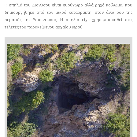
Η σπηλιά του Διονύσου είναι ευρύχωρο αλλά ρηχό κοίλωμα, που
δημιουργήθηκε από τον μικρό καταρράκτη, στον άνω ρου της
ρεματιάς της Ραπεντώσας. Η σπηλιά είχε χρησιμοποιηθεί στις
τελετές του παρακείμενου αρχαίου ιερού.