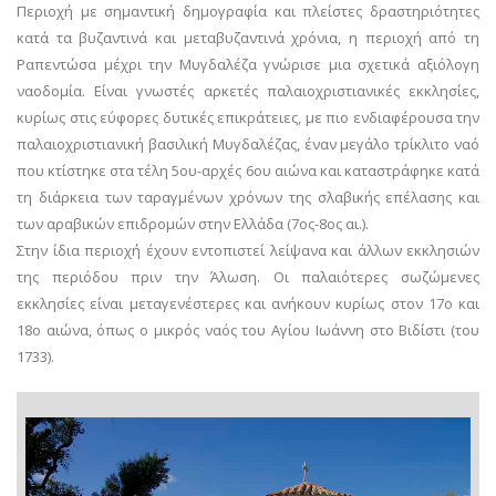
Περιοχή με σημαντική δημογραφία και πλείστες δραστηριότητες
κατά τα βυζαντινά και μεταβυζαντινά χρόνια, η περιοχή από τη
Ραπεντώσα μέχρι την Μυγδαλέζα γνώρισε μια σχετικά αξιόλογη
ναοδομία. Είναι γνωστές αρκετές παλαιοχριστιανικές εκκλησίες,
κυρίως στις εύφορες δυτικές επικράτειες, με πιο ενδιαφέρουσα την
παλαιοχριστιανική βασιλική Μυγδαλέζας, έναν μεγάλο τρίκλιτο ναό
που κτίστηκε στα τέλη 5ου-αρχές 6ου αιώνα και καταστράφηκε κατά
τη διάρκεια των ταραγμένων χρόνων της σλαβικής επέλασης και
των αραβικών επιδρομών στην Ελλάδα (7ος-8ος αι.).
Στην ίδια περιοχή έχουν εντοπιστεί λείψανα και άλλων εκκλησιών
της περιόδου πριν την Άλωση. Οι παλαιότερες σωζώμενες
εκκλησίες είναι μεταγενέστερες και ανήκουν κυρίως στον 17ο και
18ο αιώνα, όπως ο μικρός ναός του Αγίου Ιωάννη στο Βιδίστι (του
1733).