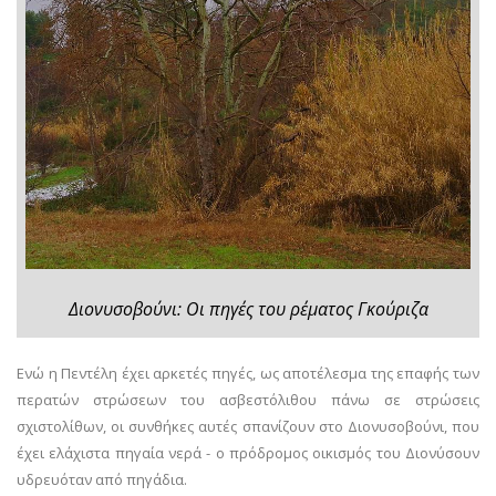
Διονυσοβούνι: Οι πηγές του ρέματος Γκούριζα
Ενώ η Πεντέλη έχει αρκετές πηγές, ως αποτέλεσμα της επαφής των
περατών στρώσεων του ασβεστόλιθου πάνω σε στρώσεις
σχιστολίθων, οι συνθήκες αυτές σπανίζουν στο Διονυσοβούνι, που
έχει ελάχιστα πηγαία νερά - ο πρόδρομος οικισμός του Διονύσουν
υδρευόταν από πηγάδια.