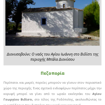
Διονυσοβούνι: Ο ναός του Αγίου Ιωάννη στο Βιδίστι της
περιοχής Μπάλα Διονύσου
Πεζοπορία
Περίπατοι και μικρές πορείες μπορούν να γίνουν στον περιαστικό
χώρο της περιοχής. Ένας σχετικά ενδιαφέρων περίπατος μέχρι την
κορυφή μπορεί να γίνει από το ωραίο εκκλησάκι του
Αγίου
Γεωργίου Βιδίστι
, στο τέλος της Ροδόπολης, ακολουθώντας το
χωματόδρομο που διατρέχει την μικρή κορυφογραμή.