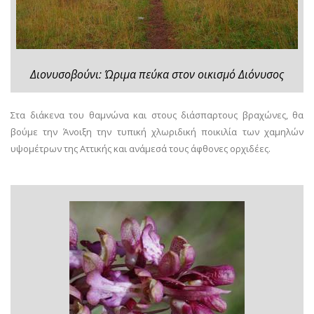
Διονυσοβούνι: Ώριμα πεύκα στον οικισμό Διόνυσος
Στα διάκενα του θαμνώνα και στους διάσπαρτους βραχώνες, θα
βούμε την Άνοιξη την τυπική χλωριδική ποικιλία των χαμηλών
υψομέτρων της Αττικής και ανάμεσά τους άφθονες ορχιδέες.