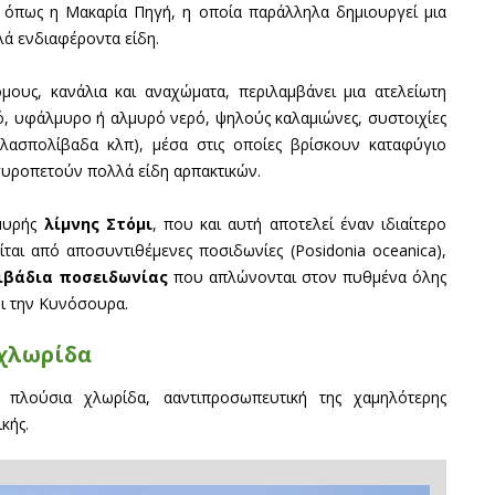
, όπως η Μακαρία Πηγή, η οποία παράλληλα δημιουργεί μια
λά ενδιαφέροντα είδη.
υς, κανάλια και αναχώματα, περιλαμβάνει μια ατελείωτη
κό, υφάλμυρο ή αλμυρό νερό, ψηλούς καλαμιώνες, συστοιχίες
 λασπολίβαδα κλπ), μέσα στις οποίες βρίσκουν καταφύγιο
γυροπετούν πολλά είδη αρπακτικών.
λμυρής
λίμνης Στόμι
, που και αυτή αποτελεί έναν ιδιαίτερο
αι από αποσυντιθέμενες ποσιδωνίες (Posidonia oceanica),
ιβάδια ποσειδωνίας
που απλώνονται στον πυθμένα όλης
ρι την Κυνόσουρα.
χλωρίδα
 πλούσια χλωρίδα, ααντιπροσωπευτική της χαμηλότερης
κής.