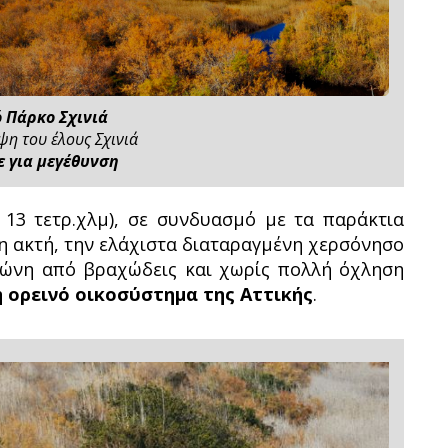
ό Πάρκο Σχινιά
ψη του έλους Σχινιά
 για μεγέθυνση
13 τετρ.χλμ), σε συνδυασμό με τα παράκτια
η ακτή, την ελάχιστα διαταραγμένη χερσόνησο
ζώνη από βραχώδεις και χωρίς πολλή όχληση
 ορεινό οικοσύστημα της Αττικής
.