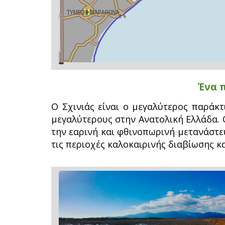
topoguide
Cadastre
OSM
BING
Ένα 
Ο Σχινιάς είναι ο μεγαλύτερος παράκτ
μεγαλύτερους στην Ανατολική Ελλάδα.
την εαρινή και φθινοπωρινή μετανάστ
τις περιοχές καλοκαιρινής διαβίωσης κ