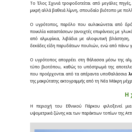
Το Έλος Σχινιά τροφοδοτείται από μεγάλες πηγές
μικρή αλλά βαθειά λίμνη, σπουδαίο βιότοπο με πολ
Ο υγρότοπος, παρόλο που αυλακώνεται από δρόμο
ποικιλία καταστάσεων (ανοιχτές επιφάνειες με γλυ
από αλμυρίκια, λιβάδια με αλοφυτική βλάστηση,
δεκάδες είδη παρυδάτιων πουλιών, ενώ από πάνω 
Ο υγρότοπος απορρέει στη θάλασσα μέσω της α
τύπο βιοτόπου, καθώς το υπόστρωμά της αποτελείτ
που προέρχονται από τα απέραντα υποθαλάσσια
λ
της μακρύτατης ακτογραμμής από τη Νέα Μάκρη μέχ
Η 
Η περιοχή του Εθνικού Πάρκου φιλοξενεί μια
υψομετρικά ζώνης και των παράκτιων τοπίων της Αττι