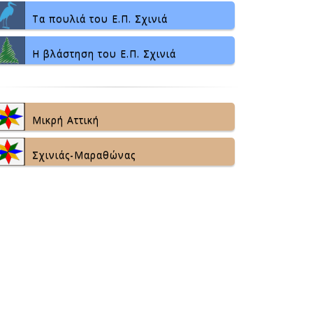
Τα πουλιά του Ε.Π. Σχινιά
Η βλάστηση του Ε.Π. Σχινιά
Μικρή Αττική
Σχινιάς-Μαραθώνας