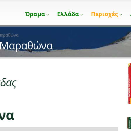
Όραμα
Ελλάδα
Περιοχές
-Μαραθώνα
ά-Μαραθώνα
άδας
να