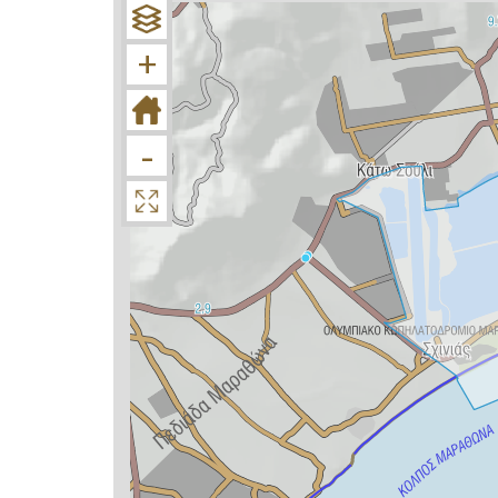
+
−
+
-