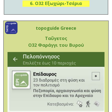
6. O32 Εξωχώρι-Τσέρια
topoguide Greece
Ταΰγετος
Ο32 Φαράγγι του Βυρού