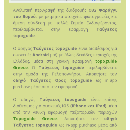
Αναλυτική περιγραφή της διαδρομής
Ο32 Φαράγγι
του Βυρού
, με μετρητικά στοιχεία, φωτογραφίες και
άμεση σύνδεση με πολλά Σημεία Ενδιαφέροντος,
περιλαμβάνεται στην εφαρμογή
Ταΰγετος
topoguide
.
Ο οδηγός
Ταΰγετος topoguide
είναι διαθέσιμος για
συσκευές
Android
μαζί με άλλες δεκάδες περιοχές της
Ελλάδας, μέσα στη γενική εφαρμογή
topoguide
Greece
. Ο
Ταΰγετος topoguide
περιλαμβάνεται
στην ομάδα της Πελοποννήσου. Αποκτήστε τον
οδηγό Ταΰγετος Όρος topoguide
ως in-app
purchase μέσα από την εφαρμογή.
Ο οδηγός
Ταΰγετος topoguide
είναι επίσης
διαθέσιμος για συσκευές
iOS (iPhone και iPad)
μέσα
από την γενική εφαρμογή πεζοπορικών περιοχών
Topoguide Greece
. Αποκτήστε τον
οδηγό
Ταΰγετος topoguide
ως in-app purchase μέσα από