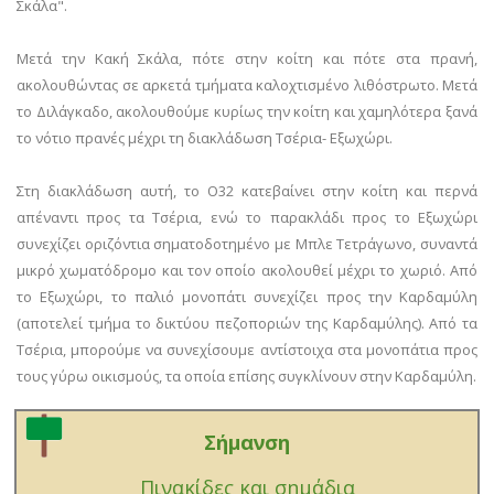
Σκάλα".
Μετά την Κακή Σκάλα, πότε στην κοίτη και πότε στα πρανή,
ακολουθώντας σε αρκετά τμήματα καλοχτισμένο λιθόστρωτο. Μετά
το Διλάγκαδο, ακολουθούμε κυρίως την κοίτη και χαμηλότερα ξανά
το νότιο πρανές μέχρι τη διακλάδωση Τσέρια- Εξωχώρι.
Στη διακλάδωση αυτή, το Ο32 κατεβαίνει στην κοίτη και περνά
απέναντι προς τα Τσέρια, ενώ το παρακλάδι προς το Εξωχώρι
συνεχίζει οριζόντια σηματοδοτημένο με Μπλε Τετράγωνο, συναντά
μικρό χωματόδρομο και τον οποίο ακολουθεί μέχρι το χωριό. Από
το Εξωχώρι, το παλιό μονοπάτι συνεχίζει προς την Καρδαμύλη
(αποτελεί τμήμα το δικτύου πεζοποριών της Καρδαμύλης). Από τα
Τσέρια, μπορούμε να συνεχίσουμε αντίστοιχα στα μονοπάτια προς
τους γύρω οικισμούς, τα οποία επίσης συγκλίνουν στην Καρδαμύλη.
Σήμανση
Πινακίδες και σημάδια