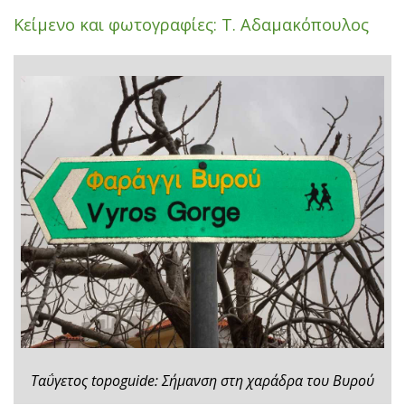
Κείμενο και φωτογραφίες: Τ. Αδαμακόπουλος
Ταΰγετος topoguide: Σήμανση στη χαράδρα του Βυρού