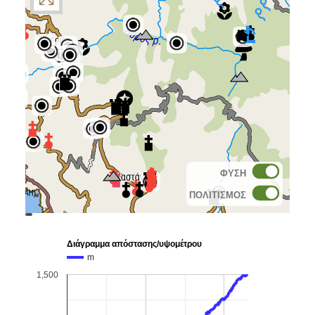
ΦΥΣΗ
ΠΟΛΙΤΙΣΜΟΣ
topoguide
Cadastre
OSM
BING
Διάγραμμα απόστασης/υψομέτρου
m
1,500