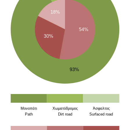
18%
54%
30%
93%
Μονοπάτι
Χωματόδρομος
Άσφαλτος
Path
Dirt road
Surfaced road