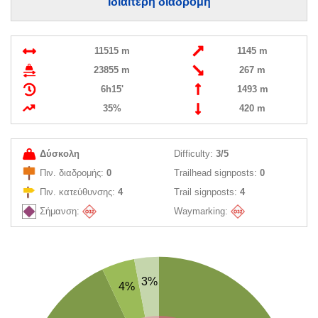
Ιδιαίτερη διαδρομή
11515 m
1145 m
23855 m
267 m
6h15'
1493 m
35%
420 m
Δύσκολη
Difficulty:
3/5
Πιν. διαδρομής:
0
Trailhead signposts:
0
Πιν. κατεύθυνσης:
4
Trail signposts:
4
Σήμανση:
Waymarking:
3%
4%