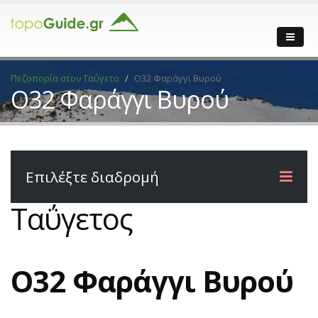
Πεζοπορία στον Ταΰγετο
O32 Φαράγγι Βυρού
O32 Φαράγγι Βυρού
Επιλέξτε διαδρομή
Ταΰγετος
O32 Φαράγγι Βυρού