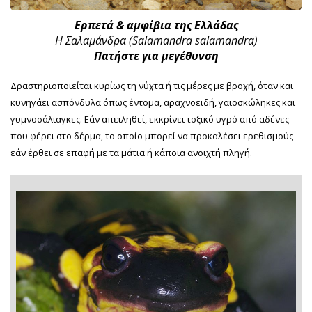
Ερπετά & αμφίβια της Ελλάδας
Η Σαλαμάνδρα (Salamandra salamandra)
Πατήστε για μεγέθυνση
Δραστηριοποιείται κυρίως τη νύχτα ή τις μέρες με βροχή, όταν και
κυνηγάει ασπόνδυλα όπως έντομα, αραχνοειδή, γαιοσκώληκες και
γυμνοσάλιαγκες. Εάν απειληθεί, εκκρίνει τοξικό υγρό από αδένες
που φέρει στο δέρμα, το οποίο μπορεί να προκαλέσει ερεθισμούς
εάν έρθει σε επαφή με τα μάτια ή κάποια ανοιχτή πληγή.