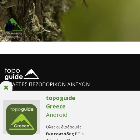
ΜΕΛΕΤΕΣ ΠΕΖΟΠΟΡΙΚΩΝ ΔΙΚΤΥΩΝ
Η ομάδα AnaDigit
/
Πολιτική απορρήτου
/
Όροι χρήσης
/
Ρυθμίσεις
Cookies
© Copyright 2014. All Rights Reserved.