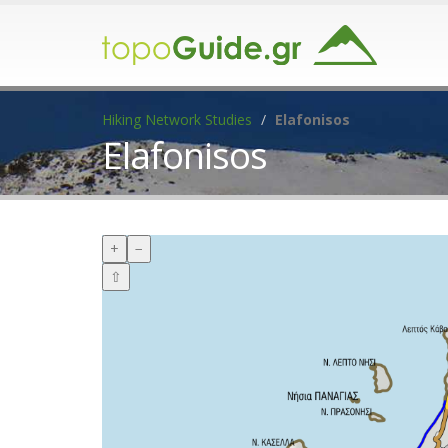
Hiking Network Studies
Elafonisos
Elafonisos
+
−
⇧